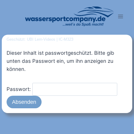
Zum
Inhalt
springen
Geschützt: UBI Lern-Videos | IC-M323
Dieser Inhalt ist passwortgeschützt. Bitte gib
unten das Passwort ein, um ihn anzeigen zu
können.
Passwort: