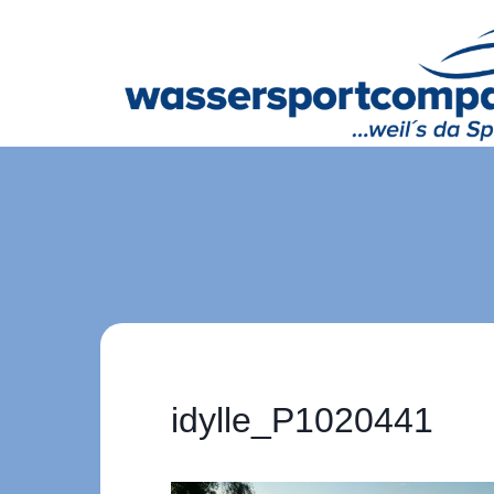
Zum
Inhalt
springen
idylle_P1020441