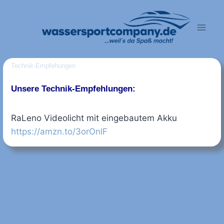
Zum
Inhalt
springen
Technik-Empfehungen
Unsere Technik-Empfehlungen:
RaLeno Videolicht mit eingebautem Akku
https://amzn.to/3orOnlF