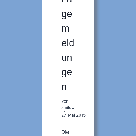
ge
m
eld
un
ge
n
Von
smilow
27. Mai 2015
Die