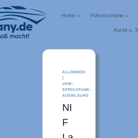
Home
Führerscheine
Kurse u. T
ALLGEMEIN
|
UKW-
SPRECHFUNK-
AUSBILDUNG
NI
F
La