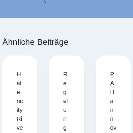
´s…
Ähnliche Beiträge
H
R
P
af
e
A
e
g
H
nc
el
a
ity
u
n
Ri
n
n
ve
g
ov